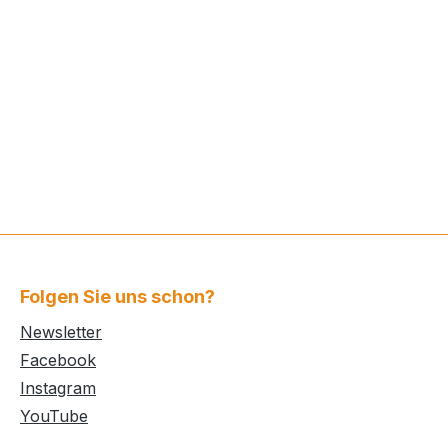
egend
Wandel hin zu einer nachhaltigeren
Möbelbranche aktiv mitgestalten.
Denn Nachhaltigkeit bedeutet nicht
D-Drucker
nur Emissionen zu kompensieren.
r den
Nachhaltigkeit bedeutet für uns,
haltigeren
das Leben der nachfolgenden
stalten.
Generation zu sichern.
utet nicht
nsieren.
ür uns,
enden
Folgen Sie uns schon?
Newsletter
Facebook
Instagram
YouTube