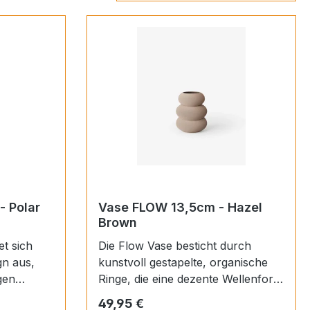
 Polar
Vase FLOW 13,5cm - Hazel
Brown
Die Flow Vase besticht durch
gn aus,
kunstvoll gestapelte, organische
Ringe, die eine dezente Wellenform
ese
aufweisen. Recycelte
Regulärer Preis:
49,95 €