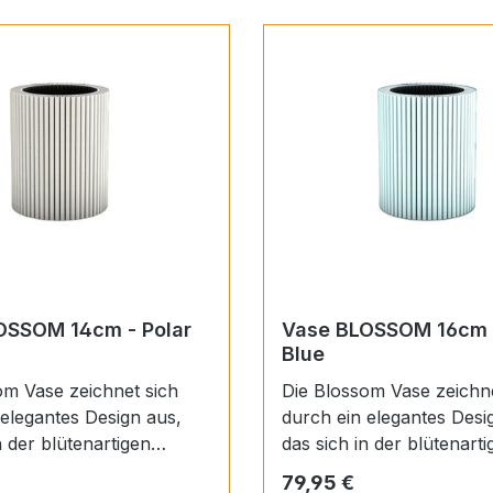
OSSOM 14cm - Polar
Vase BLOSSOM 16cm -
Blue
om Vase zeichnet sich
Die Blossom Vase zeichnet sich
 elegantes Design aus,
durch ein elegantes Desi
n der blütenartigen
das sich in der blütenartigen
iederfindet. Diese
Struktur wiederfindet. Di
 Preis:
Regulärer Preis:
79,95 €