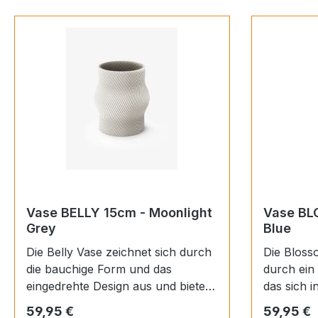
Vase BELLY 15cm - Moonlight
Vase BL
Grey
Blue
Die Belly Vase zeichnet sich durch
Die Bloss
die bauchige Form und das
durch ein
eingedrehte Design aus und bietet
das sich i
viel Platz für große
Struktur w
Regulärer Preis:
Regulärer
59,95 €
59,95 €