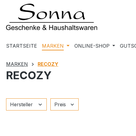
m Hauptinhalt springen
Zur Suche springen
Zur Hauptnavigation springen
STARTSEITE
MARKEN
ONLINE-SHOP
GUTS
MARKEN
RECOZY
RECOZY
Hersteller
Preis