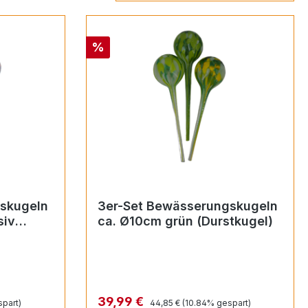
Rabatt
%
skugeln
3er-Set Bewässerungskugeln
siv
ca. Ø10cm grün (Durstkugel)
Regulärer Preis:
Verkaufspreis:
39,99 €
part)
44,85 €
(10.84% gespart)