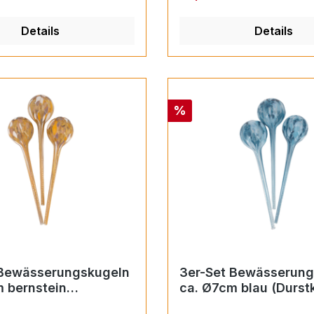
Details
Details
Rabatt
%
 Bewässerungskugeln
3er-Set Bewässerung
 bernstein
ca. Ø7cm blau (Durst
gel)