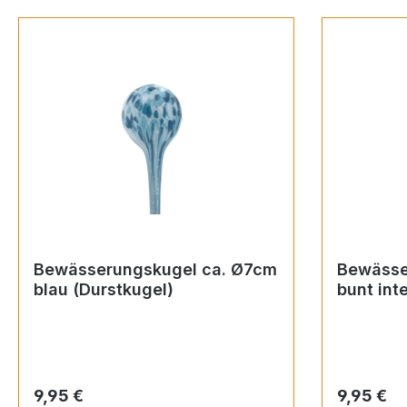
Bewässerungskugel ca. Ø7cm
Bewässe
blau (Durstkugel)
bunt int
Regulärer Preis:
Regulärer
9,95 €
9,95 €