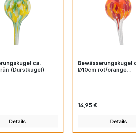
rungskugel ca.
Bewässerungskugel c
rün (Durstkugel)
Ø10cm rot/orange
(Durstkugel)
 Preis:
Regulärer Preis:
14,95 €
Details
Details