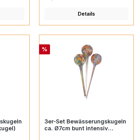
Details
Rabatt
%
skugeln
3er-Set Bewässerungskugeln
kugel)
ca. Ø7cm bunt intensiv
(Durstkugel)