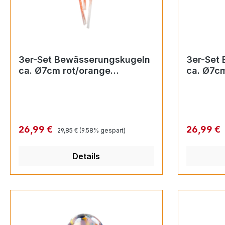
3er-Set Bewässerungskugeln
3er-Set
ca. Ø7cm rot/orange
ca. Ø7cm
(Durstkugel)
(Durstku
Regulärer Preis:
Verkaufspreis:
Verkaufsp
26,99 €
26,99 €
29,85 €
(9.58% gespart)
Details