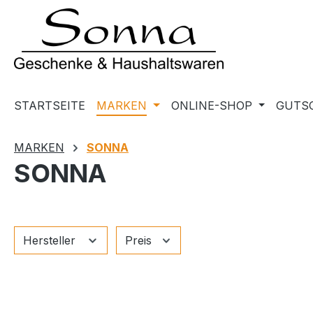
m Hauptinhalt springen
Zur Suche springen
Zur Hauptnavigation springen
STARTSEITE
MARKEN
ONLINE-SHOP
GUTS
MARKEN
SONNA
SONNA
Hersteller
Preis