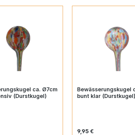
rungskugel ca. Ø7cm
Bewässerungskugel 
ensiv (Durstkugel)
bunt klar (Durstkugel
 Preis:
Regulärer Preis:
9,95 €