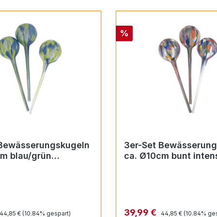
Rabatt
%
 Bewässerungskugeln
3er-Set Bewässerung
m blau/grün
ca. Ø10cm bunt inten
gel)
(Durstkugel)
Regulärer Preis:
Regulärer Preis:
reis:
Verkaufspreis:
39,99 €
44,85 €
(10.84% gespart)
44,85 €
(10.84% ges