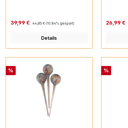
Regulärer Preis:
Verkaufspreis:
Verkaufsp
39,99 €
26,99 €
44,85 €
(10.84% gespart)
Details
Rabatt
Rabatt
%
%