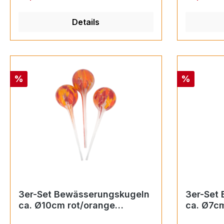
Details
Rabatt
Rabatt
%
%
3er-Set Bewässerungskugeln
3er-Set
ca. Ø10cm rot/orange
ca. Ø7cm
(Durstkugel)
(Durstku