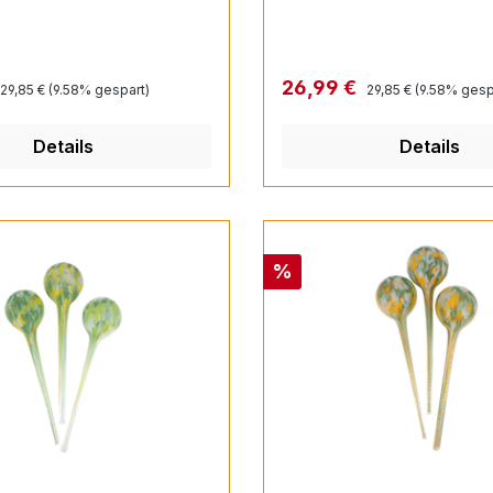
Regulärer Preis:
Regulärer Preis:
reis:
Verkaufspreis:
26,99 €
29,85 €
(9.58% gespart)
29,85 €
(9.58% gesp
Details
Details
Rabatt
%