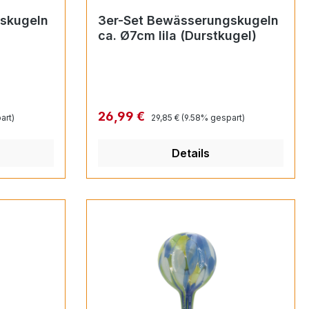
skugeln
3er-Set Bewässerungskugeln
ca. Ø7cm lila (Durstkugel)
Regulärer Preis:
Verkaufspreis:
26,99 €
art)
29,85 €
(9.58% gespart)
Details