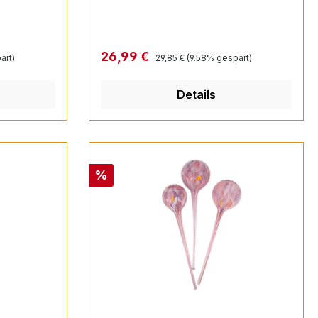
Regulärer Preis:
Verkaufspreis:
26,99 €
art)
29,85 €
(9.58% gespart)
Details
Rabatt
%