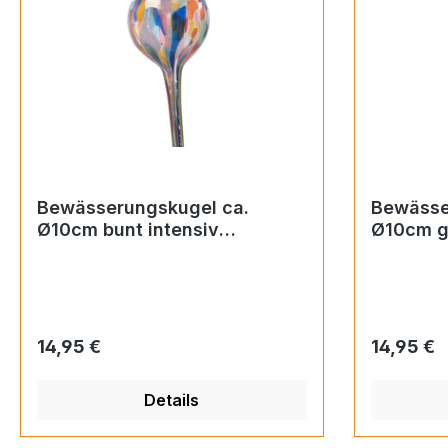
Bewässerungskugel ca.
Bewässe
Ø10cm bunt intensiv
Ø10cm g
(Durstkugel)
Regulärer Preis:
Regulärer
14,95 €
14,95 €
Details