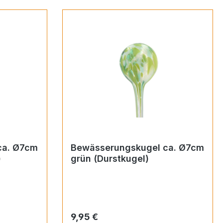
ca. Ø7cm
Bewässerungskugel ca. Ø7cm
)
grün (Durstkugel)
Regulärer Preis:
9,95 €