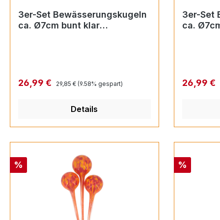
3er-Set Bewässerungskugeln
3er-Set
ca. Ø7cm bunt klar
ca. Ø7cm
(Durstkugel)
Regulärer Preis:
Verkaufspreis:
Verkaufsp
26,99 €
26,99 €
29,85 €
(9.58% gespart)
Details
Rabatt
Rabatt
%
%