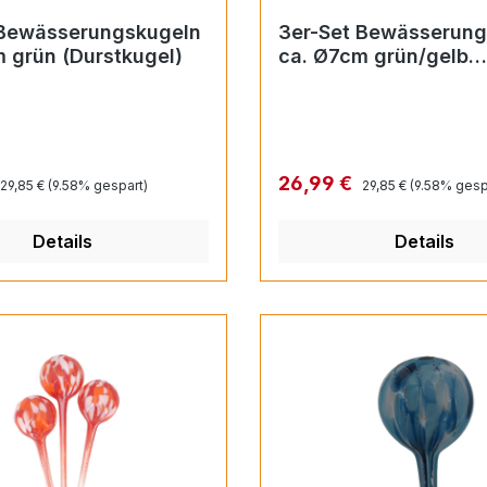
 Bewässerungskugeln
3er-Set Bewässerung
 grün (Durstkugel)
ca. Ø7cm grün/gelb
(Durstkugel)
Regulärer Preis:
Regulärer Preis:
reis:
Verkaufspreis:
26,99 €
29,85 €
(9.58% gespart)
29,85 €
(9.58% gesp
Details
Details