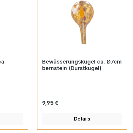
a.
Bewässerungskugel ca. Ø7cm
bernstein (Durstkugel)
Regulärer Preis:
9,95 €
Details