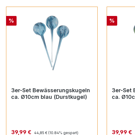
Rabatt
Rabatt
%
%
3er-Set Bewässerungskugeln
3er-Set
ca. Ø10cm blau (Durstkugel)
ca. Ø10c
(Durstku
Regulärer Preis:
Verkaufspreis:
Verkaufsp
39,99 €
39,99 €
44,85 €
(10.84% gespart)