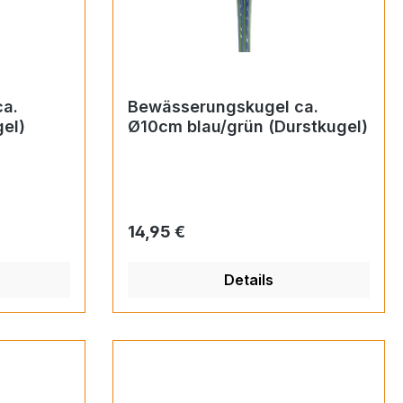
a.
Bewässerungskugel ca.
el)
Ø10cm blau/grün (Durstkugel)
Regulärer Preis:
14,95 €
Details