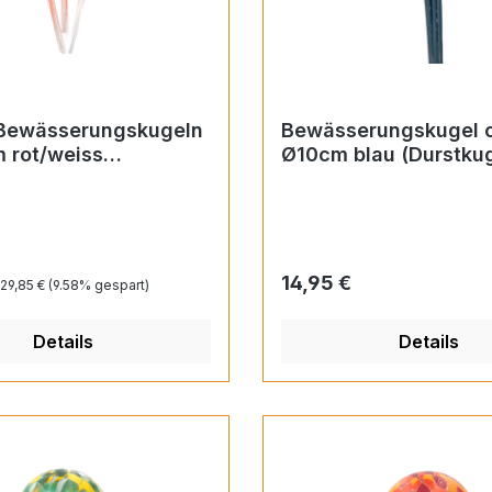
 Bewässerungskugeln
Bewässerungskugel c
 rot/weiss
Ø10cm blau (Durstkug
gel)
Regulärer Preis:
reis:
Regulärer Preis:
14,95 €
29,85 €
(9.58% gespart)
Details
Details