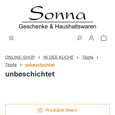
Zum Hauptinhalt springen
Ware
ONLINE-SHOP
IN DER KÜCHE
Töpfe
Töpfe
unbeschichtet
unbeschichtet
Produkte filtern