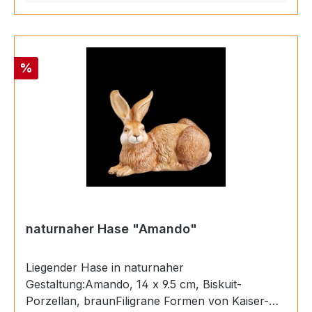
Rabatt
%
naturnaher Hase "Amando"
Liegender Hase in naturnaher
Gestaltung:Amando, 14 x 9.5 cm, Biskuit-
Porzellan, braunFiligrane Formen von Kaiser-