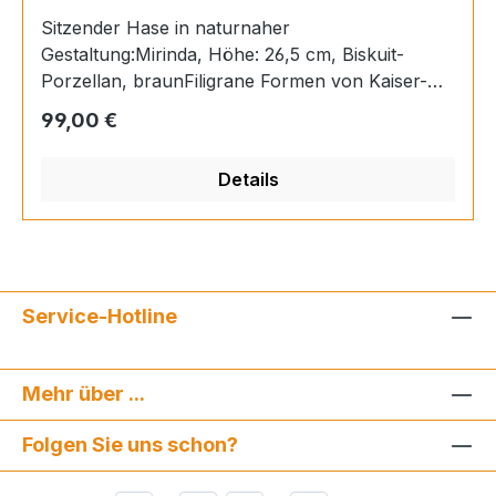
Sitzender Hase in naturnaher
Gestaltung:Mirinda, Höhe: 26,5 cm, Biskuit-
Porzellan, braunFiligrane Formen von Kaiser-
Porzellan sind ein besonderes Erlebnis für die
Regulärer Preis:
99,00 €
Sinne. In Handarbeit gefertigt, hat jedes Teil
seine individuelle Persönlichkeit.
Details
Service-Hotline
Mehr über ...
Folgen Sie uns schon?