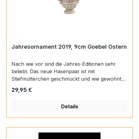
Jahresornament 2019, 9cm Goebel Ostern
Nach wie vor sind die Jahres-Editionen sehr
beliebt. Das neue Hasenpaar ist mit
Stiefmütterchen geschmückt und wie gewohnt
auf 7.500 Exemplare limitiert. Auch der
Regulärer Preis:
29,95 €
Jahresornament-Hänger darf nicht
fehlen.Jahresornament 2019Häschen in
Details
Blumentopf mit StiefmütterchenMaße 8 x 6 x
9cm