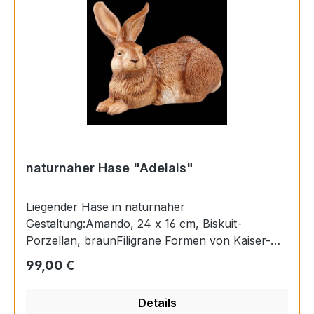
naturnaher Hase "Adelais"
Liegender Hase in naturnaher
Gestaltung:Amando, 24 x 16 cm, Biskuit-
Porzellan, braunFiligrane Formen von Kaiser-
Porzellan sind ein besonderes Erlebnis für die
Regulärer Preis:
99,00 €
Sinne. In Handarbeit gefertigt, hat jedes Teil
seine individuelle Persönlichkeit.
Details