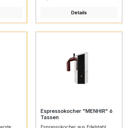
n den
Details
 nach
pperfield,
 Doriana e
i Rashid,
iel Arets,
ker
imiliano
an Nouvel,
liam Alsop
Espressokocher "MENHIR" 6
Tassen
 erste
Espressokocher aus Edelstahl