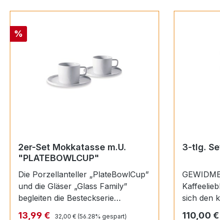
Rabatt
%
2er-Set Mokkatasse m.U.
3-tlg. 
"PLATEBOWLCUP"
Die Porzellanteller „PlateBowlCup”
GEWIDME
und die Gläser „Glass Family”
Kaffeelieb
begleiten die Besteckserie
sich den 
„KnifeForkSpoon” (2005) und
Lebens wi
Regulärer Preis:
Verkaufspreis:
Regulärer
13,99 €
110,00 €
32,00 €
(56.28% gespart)