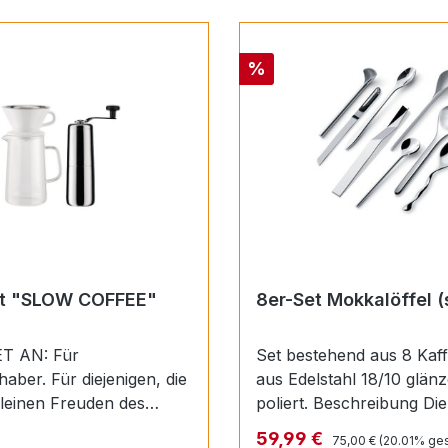
Rabatt
%
Set "SLOW COFFEE"
8er-Set Mokkalöffel (s
T AN: Für
Set bestehend aus 8 Kaff
haber. Für diejenigen, die
aus Edelstahl 18/10 glän
kleinen Freuden des
poliert. Beschreibung Die acht
dmen, wie einer guten
Espressolöffel, die von 
Regulärer Preis:
 Preis:
Verkaufspreis:
59,99 €
75,00 €
(20.01% ges