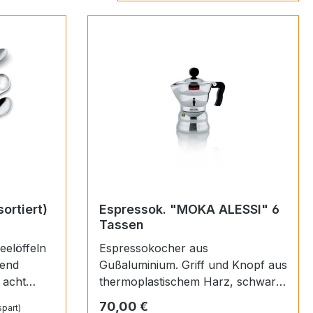
ortiert)
Espressok. "MOKA ALESSI" 6
Tassen
eelöffeln
Espressokocher aus
zend
Gußaluminium. Griff und Knopf aus
thermoplastischem Harz, schwarz.
Designern
6 Tassen.
Regulärer Preis:
70,00 €
part)