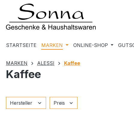
m Hauptinhalt springen
Zur Suche springen
Zur Hauptnavigation springen
STARTSEITE
MARKEN
ONLINE-SHOP
GUTS
MARKEN
ALESSI
Kaffee
Kaffee
Hersteller
Preis