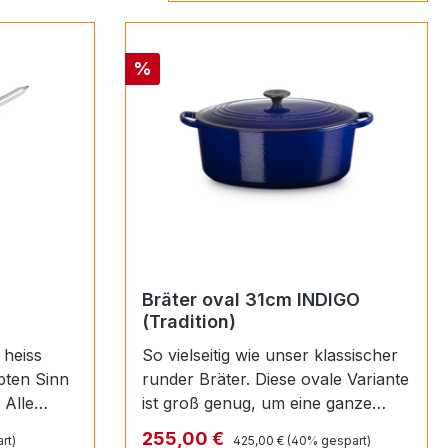
Rabatt
%
Bräter oval 31cm INDIGO
(Tradition)
 heiss
So vielseitig wie unser klassischer
bten Sinn
runder Bräter. Diese ovale Variante
 Alle
ist groß genug, um eine ganze
Lammkeule zu braten, und schmal
Regulärer Preis:
Verkaufspreis:
255,00 €
rt)
425,00 €
(40% gespart)