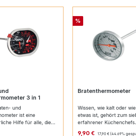
Rabatt
%
und
Bratenthermometer
mometer 3 in 1
aten- und
Wissen, wie kalt oder wie
ometer ist eine
etwas ist, gehört zum sie
iche Hilfe für alle, die
erfahrener Küchenchefs.
Braten
anderen finden hier die
Regulärer Preis:
 Preis:
Verkaufspreis:
9,90 €
17,90 €
(44.69% gespa