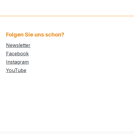
 Eine
mit zwei
schen den
ird
e Griffe
eim
ngsfreies
ppen zu
Folgen Sie uns schon?
kann der
lemlos
Newsletter
ch dem
Facebook
 einfach
Instagram
ewahrt die
YouTube
sst die
hen. Und
diesem
auch zwei
n Deckel
usätzliche
llen am
seren