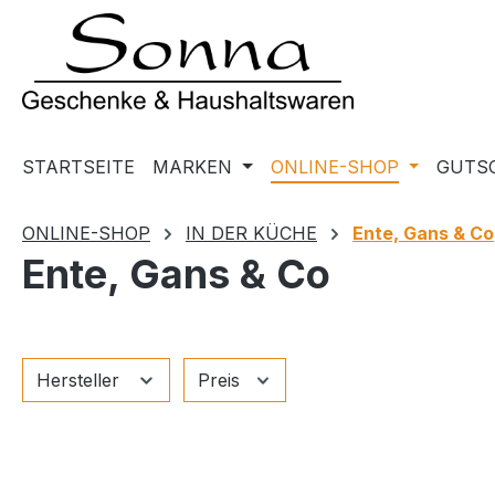
m Hauptinhalt springen
Zur Suche springen
Zur Hauptnavigation springen
STARTSEITE
MARKEN
ONLINE-SHOP
GUTS
ONLINE-SHOP
IN DER KÜCHE
Ente, Gans & Co
Ente, Gans & Co
Hersteller
Preis