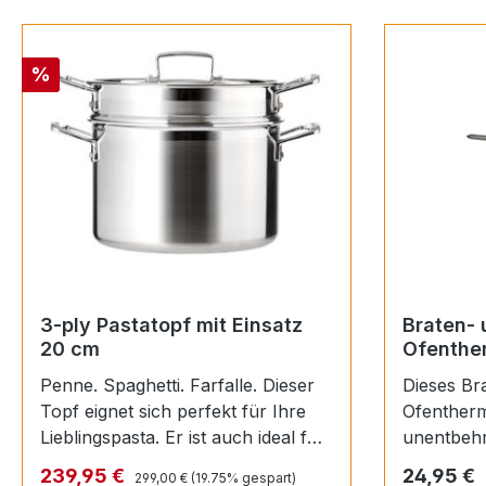
Rabatt
%
3-ply Pastatopf mit Einsatz
Braten- 
20 cm
Ofenther
Penne. Spaghetti. Farfalle. Dieser
Dieses Br
Topf eignet sich perfekt für Ihre
Ofentherm
Lieblingspasta. Er ist auch ideal für
unentbehrl
eine Vielzahl anderer Gerichte –
köstliche 
Regulärer Preis:
Verkaufspreis:
Regulärer
239,95 €
24,95 €
299,00 €
(19.75% gespart)