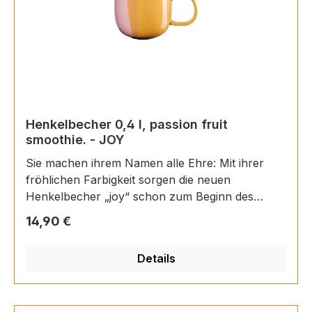
Henkelbecher 0,4 l, passion fruit
smoothie. - JOY
Sie machen ihrem Namen alle Ehre: Mit ihrer
fröhlichen Farbigkeit sorgen die neuen
Henkelbecher „joy“ schon zum Beginn des
Tages für ein erstes Lächeln. Ein stylisch großer
Regulärer Preis:
14,90 €
Henkel rundet die verspielte Optik der
großvolumigen Tassen ab. Durch die bauchige,
Details
runde Form der Porzellan-Becher liegen sie
dabei auch wohlig in der Hand. Materials:
Porzellan Farbe: mehrfarbig Finish: glänzend