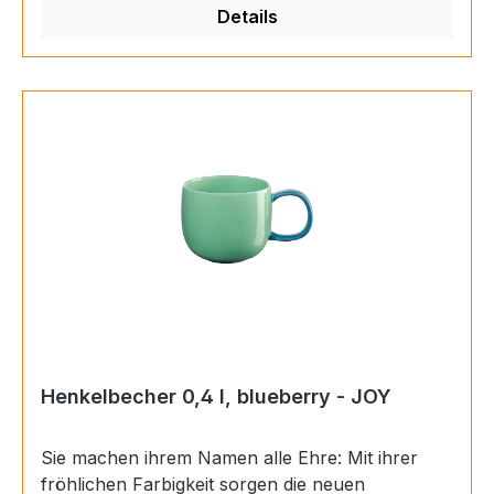
Details
runde Form der Porzellan-Becher liegen sie
dabei auch wohlig in der Hand. Material:
Porzellan Farbe: mehrfarbig Finish: glänzend
Inhalt: 0,4 l Höhe: 8,5 cm Durchmesser: 10 cm
Henkelbecher 0,4 l, blueberry - JOY
Sie machen ihrem Namen alle Ehre: Mit ihrer
fröhlichen Farbigkeit sorgen die neuen