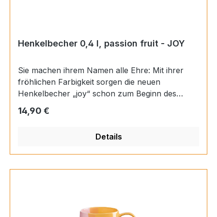
Henkelbecher 0,4 l, passion fruit - JOY
Sie machen ihrem Namen alle Ehre: Mit ihrer
fröhlichen Farbigkeit sorgen die neuen
Henkelbecher „joy“ schon zum Beginn des
Tages für ein erstes Lächeln. Ein stylisch großer
Regulärer Preis:
14,90 €
Henkel rundet die verspielte Optik der
großvolumigen Tassen ab. Durch die bauchige,
Details
runde Form der Porzellan-Becher liegen sie
dabei auch wohlig in der Hand. Material:
Porzellan Farbe: mehrfarbig Finish: glänzend
Inhalt: 0,4 l Höhe: 8,5 cm Durchmesser: 10 cm