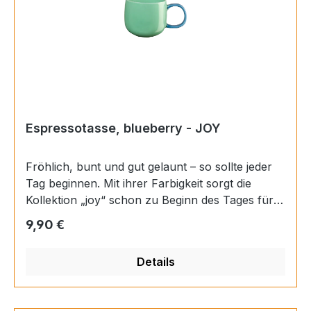
Espressotasse, blueberry - JOY
Fröhlich, bunt und gut gelaunt – so sollte jeder
Tag beginnen. Mit ihrer Farbigkeit sorgt die
Kollektion „joy“ schon zu Beginn des Tages für
ein erstes Lächeln. Ob beim Frühstück oder beim
Regulärer Preis:
9,90 €
Nachmittagskaffee – mit „joy“ ist gute Laune
garantiert. Materials: Porzellan Farbe:
Details
mehrfarbig Finish: glänzend Inhalt: 0,09 l Höhe:
5 cm Durchmesser: 6,2 cm