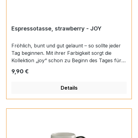
Espressotasse, strawberry - JOY
Fröhlich, bunt und gut gelaunt – so sollte jeder
Tag beginnen. Mit ihrer Farbigkeit sorgt die
Kollektion „joy“ schon zu Beginn des Tages für
ein erstes Lächeln. Ob beim Frühstück oder beim
Regulärer Preis:
9,90 €
Nachmittagskaffee – mit „joy“ ist gute Laune
garantiert. Materials: Porzellan Farbe:
Details
mehrfarbig Finish: glänzend Inhalt: 0,09 l Höhe:
5 cm Durchmesser: 6,2 cm