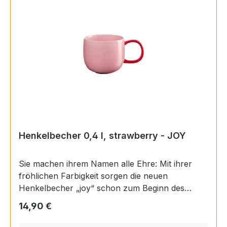
Inhalt: 0,4 l Höhe: 8,5 cm Durchmesser: 10 cm
Henkelbecher 0,4 l, strawberry - JOY
Sie machen ihrem Namen alle Ehre: Mit ihrer
fröhlichen Farbigkeit sorgen die neuen
Henkelbecher „joy“ schon zum Beginn des
Tages für ein erstes Lächeln. Ein stylisch großer
Regulärer Preis:
14,90 €
Henkel rundet die verspielte Optik der
großvolumigen Tassen ab. Durch die bauchige,