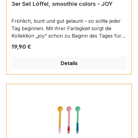
3er Set Löffel, smoothie colors - JOY
Fröhlich, bunt und gut gelaunt – so sollte jeder
Tag beginnen. Mit ihrer Farbigkeit sorgt die
Kollektion „joy“ schon zu Beginn des Tages für
ein erstes Lächeln. Ob beim Frühstück oder beim
Regulärer Preis:
19,90 €
Nachmittagskaffee – mit „joy“ ist gute Laune
garantiert. Materials: Porzellan Farbe:
Details
mehrfarbig Finish: glänzend Länge: 15 cm