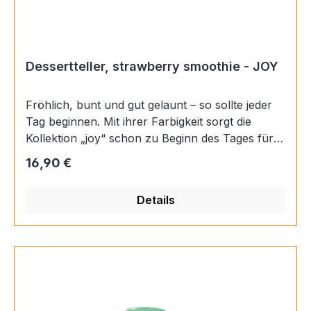
Dessertteller, strawberry smoothie - JOY
Fröhlich, bunt und gut gelaunt – so sollte jeder
Tag beginnen. Mit ihrer Farbigkeit sorgt die
Kollektion „joy“ schon zu Beginn des Tages für
ein erstes Lächeln. Ob beim Frühstück oder beim
Regulärer Preis:
16,90 €
Nachmittagskaffee – mit „joy“ ist gute Laune
garantiert. Materials: Porzellan Farbe:
Details
mehrfarbig Finish: glänzend Höhe: 2,6 cm
Durchmesser: 22 cm