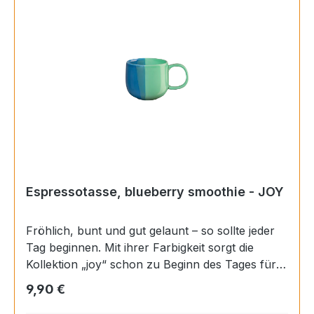
Espressotasse, blueberry smoothie - JOY
Fröhlich, bunt und gut gelaunt – so sollte jeder
Tag beginnen. Mit ihrer Farbigkeit sorgt die
Kollektion „joy“ schon zu Beginn des Tages für
ein erstes Lächeln. Ob beim Frühstück oder beim
Regulärer Preis:
9,90 €
Nachmittagskaffee – mit „joy“ ist gute Laune