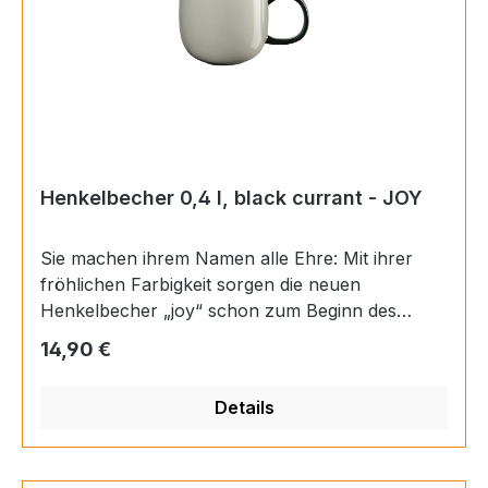
Henkelbecher 0,4 l, black currant - JOY
Sie machen ihrem Namen alle Ehre: Mit ihrer
fröhlichen Farbigkeit sorgen die neuen
Henkelbecher „joy“ schon zum Beginn des
Tages für ein erstes Lächeln. Ein stylisch großer
Regulärer Preis:
14,90 €
Henkel rundet die verspielte Optik der
großvolumigen Tassen ab. Durch die bauchige,
Details
runde Form der Porzellan-Becher liegen sie
dabei auch wohlig in der Hand. Material:
Porzellan Farbe: mehrfarbig Finish: glänzend