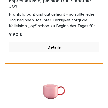
Espressotasse, passion fruit smoothie -
JOY
Fröhlich, bunt und gut gelaunt – so sollte jeder
Tag beginnen. Mit ihrer Farbigkeit sorgt die
Kollektion „joy“ schon zu Beginn des Tages für
ein erstes Lächeln. Ob beim Frühstück oder beim
Regulärer Preis:
9,90 €
Nachmittagskaffee – mit „joy“ ist gute Laune
garantiert. Materials: Porzellan Farbe:
Details
mehrfarbig Finish: glänzend Inhalt: 0,09 l Höhe:
5 cm Durchmesser: 6,2 cm