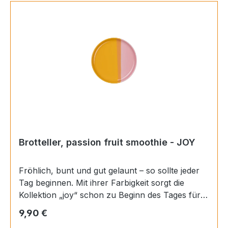
Brotteller, passion fruit smoothie - JOY
Fröhlich, bunt und gut gelaunt – so sollte jeder
Tag beginnen. Mit ihrer Farbigkeit sorgt die
Kollektion „joy“ schon zu Beginn des Tages für
ein erstes Lächeln. Ob beim Frühstück oder beim
Regulärer Preis:
9,90 €
Nachmittagskaffee – mit „joy“ ist gute Laune