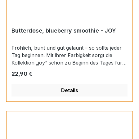
Butterdose, blueberry smoothie - JOY
Fröhlich, bunt und gut gelaunt – so sollte jeder
Tag beginnen. Mit ihrer Farbigkeit sorgt die
Kollektion „joy“ schon zu Beginn des Tages für
ein erstes Lächeln. Ob beim Frühstück oder beim
Regulärer Preis:
22,90 €
Nachmittagskaffee – mit „joy“ ist gute Laune
garantiert. Materials: Porzellan Farbe:
Details
mehrfarbig Finish: glänzend Länge: 11,5 cm
Höhe: 6 cm Breite: 9,5 cm