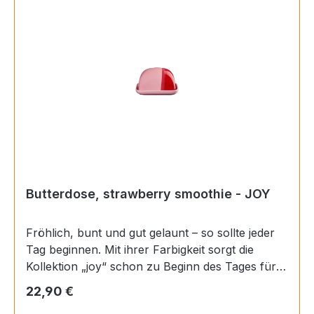
Butterdose, strawberry smoothie - JOY
Fröhlich, bunt und gut gelaunt – so sollte jeder
Tag beginnen. Mit ihrer Farbigkeit sorgt die
Kollektion „joy“ schon zu Beginn des Tages für
ein erstes Lächeln. Ob beim Frühstück oder beim
Regulärer Preis:
22,90 €
Nachmittagskaffee – mit „joy“ ist gute Laune