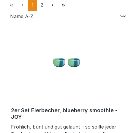
Seite
Seite
1
2
2er Set Eierbecher, blueberry smoothie -
JOY
Fröhlich, bunt und gut gelaunt – so sollte jeder