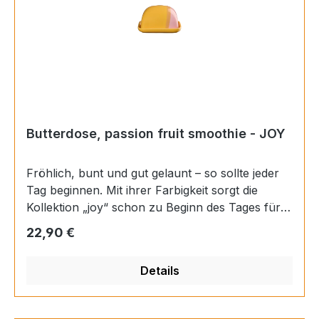
Butterdose, passion fruit smoothie - JOY
Fröhlich, bunt und gut gelaunt – so sollte jeder
Tag beginnen. Mit ihrer Farbigkeit sorgt die
Kollektion „joy“ schon zu Beginn des Tages für
ein erstes Lächeln. Ob beim Frühstück oder beim
Regulärer Preis:
22,90 €
Nachmittagskaffee – mit „joy“ ist gute Laune
garantiert. Materials: Porzellan Farbe:
Details
mehrfarbig Finish: glänzend Länge: 11,5 cm
Höhe: 6 cm Breite: 9,5 cm