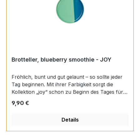
Brotteller, blueberry smoothie - JOY
Fröhlich, bunt und gut gelaunt – so sollte jeder
Tag beginnen. Mit ihrer Farbigkeit sorgt die
Kollektion „joy“ schon zu Beginn des Tages für
ein erstes Lächeln. Ob beim Frühstück oder beim
Regulärer Preis:
9,90 €
Nachmittagskaffee – mit „joy“ ist gute Laune
garantiert. Materials: Porzellan Farbe:
Details
mehrfarbig Finish: glänzend Höhe: 1,2 cm
Durchmesser: 13 cm