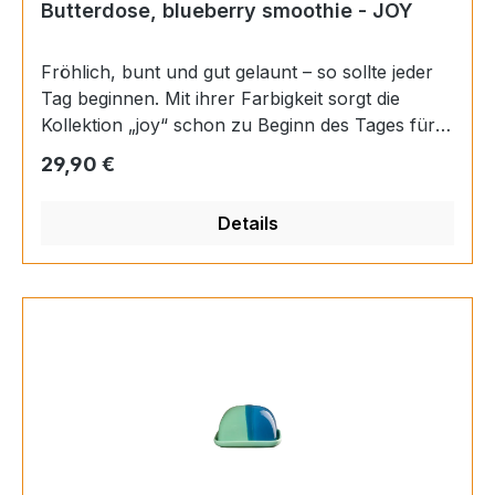
Butterdose, blueberry smoothie - JOY
Fröhlich, bunt und gut gelaunt – so sollte jeder
Tag beginnen. Mit ihrer Farbigkeit sorgt die
Kollektion „joy“ schon zu Beginn des Tages für
ein erstes Lächeln. Ob beim Frühstück oder beim
Regulärer Preis:
29,90 €
Nachmittagskaffee – mit „joy“ ist gute Laune
garantiert. Materials: Porzellan Farbe:
Details
mehrfarbig Finish: glänzend Länge: 15,5 cm
Höhe: 7 cm Breite: 12,5 cm