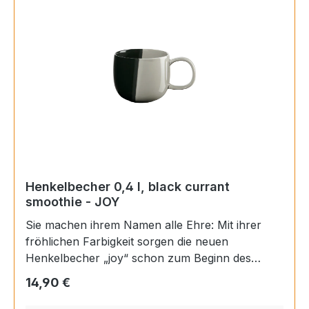
Inhalt: 0,4 l Höhe: 8,5 cm Durchmesser: 10 cm
Henkelbecher 0,4 l, black currant
smoothie - JOY
Sie machen ihrem Namen alle Ehre: Mit ihrer
fröhlichen Farbigkeit sorgen die neuen
Henkelbecher „joy“ schon zum Beginn des
Tages für ein erstes Lächeln. Ein stylisch großer
Regulärer Preis:
14,90 €
Henkel rundet die verspielte Optik der
großvolumigen Tassen ab. Durch die bauchige,