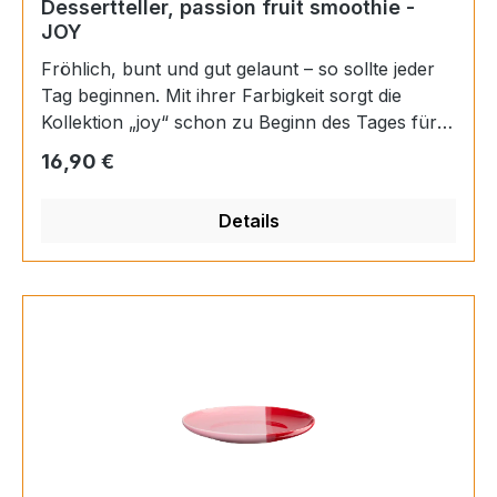
Dessertteller, passion fruit smoothie -
JOY
Fröhlich, bunt und gut gelaunt – so sollte jeder
Tag beginnen. Mit ihrer Farbigkeit sorgt die
Kollektion „joy“ schon zu Beginn des Tages für
ein erstes Lächeln. Ob beim Frühstück oder beim
Regulärer Preis:
16,90 €
Nachmittagskaffee – mit „joy“ ist gute Laune
garantiert. Materials: Porzellan Farbe:
Details
mehrfarbig Finish: glänzend Höhe: 2,6 cm
Durchmesser: 22 cm