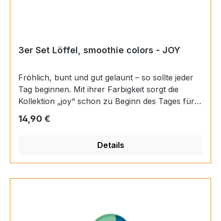
3er Set Löffel, smoothie colors - JOY
Fröhlich, bunt und gut gelaunt – so sollte jeder
Tag beginnen. Mit ihrer Farbigkeit sorgt die
Kollektion „joy“ schon zu Beginn des Tages für
ein erstes Lächeln. Ob beim Frühstück oder beim
Regulärer Preis:
14,90 €
Nachmittagskaffee – mit „joy“ ist gute Laune
garantiert. Materials: Porzellan Farbe:
Details
mehrfarbig Finish: glänzend Länge: 10 cm