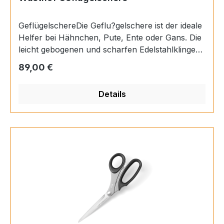
GeflügelschereDie Geflu?gelschere ist der ideale
Helfer bei Hähnchen, Pute, Ente oder Gans. Die
leicht gebogenen und scharfen Edelstahlklingen
eignen sich ideal zum Enthäuten, Schneiden und
Regulärer Preis:
89,00 €
Zerlegen von Geflu?gel. Auch mit du?nnen
Knochen wird die Geflu?gelschere spielend
Details
fertig. Eine innenliegende Feder zwischen den
Scherenbacken und stabile Griffe sorgen fu?r
ein ermu?dungsfreies Arbeiten.