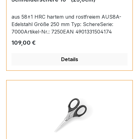
einfach mit dem beigefügten Reinigungskamm.
aus 58±1 HRC hartem und rostfreiem AUS8A-
Edelstahl Größe 250 mm Typ: SchereSerie:
7000Artikel-Nr.: 7250EAN 4901331504174
Regulärer Preis:
109,00 €
Details