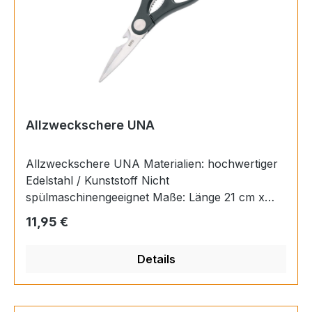
Allzweckschere UNA
Allzweckschere UNA Materialien: hochwertiger
Edelstahl / Kunststoff Nicht
spülmaschinengeeignet Maße: Länge 21 cm x
Breite 8.5 cm x Höhe 1.4 cm
Regulärer Preis:
11,95 €
Details