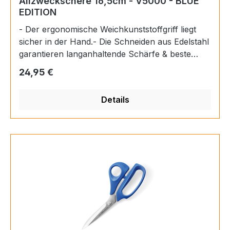
Allzweckschere 16,5cm - V5000 - BLUE
EDITION
- Der ergonomische Weichkunststoffgriff liegt
sicher in der Hand.- Die Schneiden aus Edelstahl
garantieren langanhaltende Schärfe & beste
Schneidleitsung und schützen vor Korrosion.-
Regulärer Preis:
24,95 €
Die Edelstahlschraube ermöglicht die perfekte
Einstellung und langlebige Nutzung.- Mit der
Details
Schutzkappe lässt sich die Schere sicher
transportieren und/oder aufbwahre. Typ: Schere
mit Schneidenschutz, blauSerie: V5000Artikel-
Nr.: V5165BEAN 4901331504983