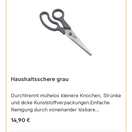
Haushaltsschere grau
Durchtrennt mühelos kleinere Knochen, Strünke
und dicke Kunststoffverpackungen.Einfache
Reinigung durch voneinander lösbare
KlingenIntegrierter Abstreifer für
Regulärer Preis:
14,90 €
KräuterErgonomische Griffausführung für
einfache Handhabung durch Rechts und