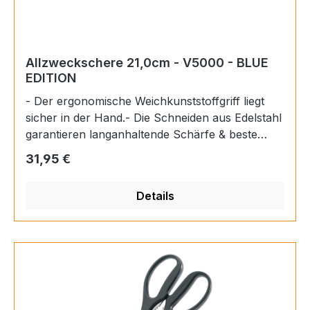
Allzweckschere 21,0cm - V5000 - BLUE
EDITION
- Der ergonomische Weichkunststoffgriff liegt
sicher in der Hand.- Die Schneiden aus Edelstahl
garantieren langanhaltende Schärfe & beste
Schneidleitsung und schützen vor Korrosion.-
Regulärer Preis:
31,95 €
Die Edelstahlschraube ermöglicht die perfekte
Einstellung und langlebige Nutzung.- Mit der
Details
Schutzkappe lässt sich die Schere sicher
transportieren und/oder aufbwahre. Typ: Schere
mit Schneidenschutz, blauSerie: V5000Artikel-
Nr.: V5210BEAN 4901331505003