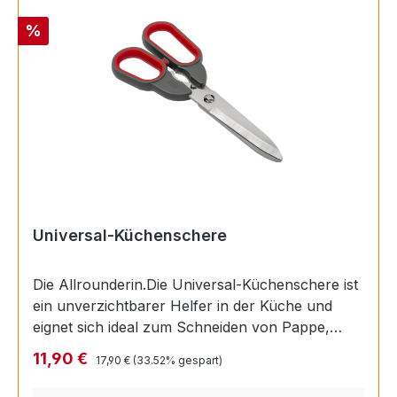
Rabatt
%
Universal-Küchenschere
Die Allrounderin.Die Universal-Küchenschere ist
ein unverzichtbarer Helfer in der Küche und
eignet sich ideal zum Schneiden von Pappe,
dicken Kunststoffverpackungen oder
Regulärer Preis:
Verkaufspreis:
11,90 €
17,90 €
(33.52% gespart)
Lebensmittel.Aus rostfreiem EdelstahlDer Soft-
Touch Griff bietet sicheren und komfortablen