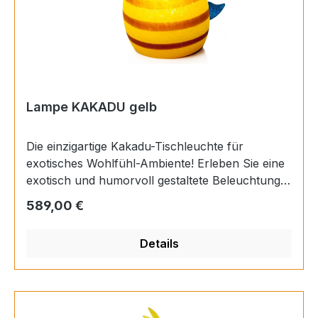
Lampe KAKADU gelb
Die einzigartige Kakadu-Tischleuchte für
exotisches Wohlfühl-Ambiente! Erleben Sie eine
exotisch und humorvoll gestaltete Beleuchtung
mit der Kakadu-Leuchte! Diese einzigartige
Regulärer Preis:
589,00 €
Tischleuchte bringt eine verspielte und zugleich
stilvolle Atmosphäre in jeden Raum. Mit seiner
Details
charmanten und fantasievollen Gestaltung in
wunderschönen Farben ist diese Leuchte ein
wahres Highlight in Ihrem Zuhause. Nicht nur
das Design wird Sie verzaubern, sondern auch
die warme und angenehme Beleuchtung.