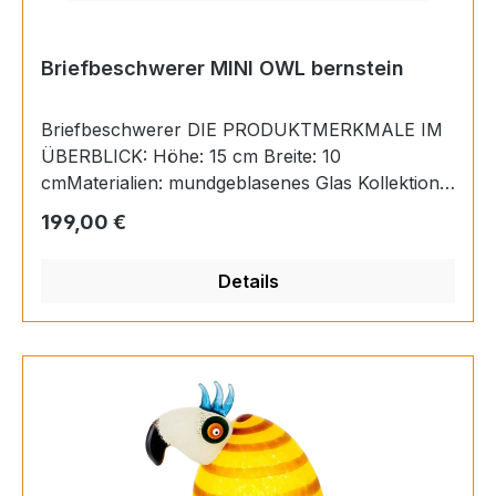
Briefbeschwerer MINI OWL bernstein
Briefbeschwerer DIE PRODUKTMERKMALE IM
ÜBERBLICK: Höhe: 15 cm Breite: 10
cmMaterialien: mundgeblasenes Glas Kollektion:
STUDIO LINE Fertigung in Handarbeit, jedes
Regulärer Preis:
199,00 €
Glasobjekt ist ein Unikat
Details