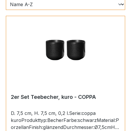
2er Set Teebecher, kuro - COPPA
D. 7,5 cm, H. 7,5 cm, 0,2 l.Serie:coppa
kuroProdukttyp:BecherFarbe:schwarzMaterial:P
orzellanFinish:glänzendDurchmesser:Ø7,5cmHö