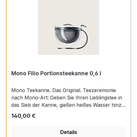
Mono Filio Portionsteekanne 0,6 l
Mono Teekanne. Das Original. Teezeremonie
nach Mono-Art: Geben Sie Ihren Lieblingstee in
das Sieb der Kanne, gießen heißes Wasser hinzu
und schauen Sie zu, wie in der gläsernen Kanne
Regulärer Preis:
140,00 €
die Teeblätter schweben und ihr Aroma
entfalten. Machen Sie der Kanne Feuer oder
Details
schieben Sie das Filio-Tee-Stövchen unter.