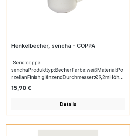
Henkelbecher, sencha - COPPA
Serie:coppa
senchaProdukttyp:BecherFarbe:weißMaterial:Po
rzellanFinish:glänzendDurchmesser:Ø9,2mHöhe:
9,5cmInhalt:0,4lGeschenkkarton:jaSpülmaschine
Regulärer Preis:
15,90 €
ngeeignet:Mikrowellengeeignet:Ofengeeignet:Gef
riergeeignet:
Details