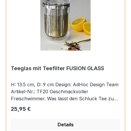
Ihnen das zupackende Accessoire gute
Dienste.Artikel-Nr.: 1045022805EAN:
4007371025133Länge: 16,1 cmHöhe: 3,7 cmØ: 5,1
cmGewicht: 0,017 kgMaterial: Edelstahl
Teeglas mit Teefilter FUSION GLASS
H: 13.5 cm, D: 9 cm Design: AdHoc Design Team
Artikel-Nr.: TF20 Geschmackvoller
Freischwimmer. Was lässt den Schluck Tee zum
Genuss werden? Selbstverständlich ist es das
Regulärer Preis:
25,95 €
Aroma der gewählten Sorte, aber es ist auch das
Ansprechen der Sinne: Der Duft, der durch die
Details
große Öffnung von Tasse oder Glas strömt und