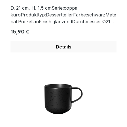
D. 21 cm, H. 1,5 cmSerie:coppa
kuroProdukttyp:DesserttellerFarbe:schwarzMate
rial:PorzellanFinish:glänzendDurchmesser:Ø21H
öhe:1,5cmSpülmaschinengeeignet:Mikrowellenge
Regulärer Preis:
15,90 €
eignet:Ofengeeignet:Gefriergeeignet:
Details