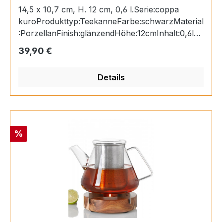
14,5 x 10,7 cm, H. 12 cm, 0,6 l.Serie:coppa
kuroProdukttyp:TeekanneFarbe:schwarzMaterial
:PorzellanFinish:glänzendHöhe:12cmInhalt:0,6lBr
eite:10,7cmLänge:14,5cmGeschenkkarton:jaSpül
Regulärer Preis:
39,90 €
maschinengeeignet:Ofengeeignet:Gefriergeeignet:
Details
Rabatt
%