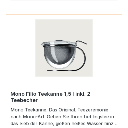
Lassen Sie dem Tee etwas Zeit zum Ziehen und
verteilen ihn dann auf die Gläser aus der Filio-
Tee-Familie. Die Materialien sind Chromnickel-
Edelstahl 18/10 (Filio-Tee-Service, Deckel und
Siebe) und hitzebeständiges Borosilikatglas
(Teekannenglas). Volumen 0,6 Liter.
Mono Filio Teekanne 1,5 l inkl. 2
Teebecher
Mono Teekanne. Das Original. Teezeremonie
nach Mono-Art: Geben Sie Ihren Lieblingstee in
das Sieb der Kanne, gießen heißes Wasser hinzu