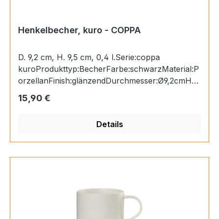
Henkelbecher, kuro - COPPA
D. 9,2 cm, H. 9,5 cm, 0,4 l.Serie:coppa
kuroProdukttyp:BecherFarbe:schwarzMaterial:P
orzellanFinish:glänzendDurchmesser:Ø9,2cmHö
he:9,5cmInhalt:0,4lGeschenkkarton:jaSpülmaschi
Regulärer Preis:
15,90 €
nengeeignet:Mikrowellengeeignet:Ofengeeignet:G
efriergeeignet:
Details