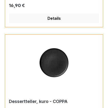
he:7,5cmInhalt:0,2lGeschenkkarton:jaSpülmaschi
Regulärer Preis:
16,90 €
nengeeignet:Mikrowellengeeignet:Ofengeeignet:G
efriergeeignet:
Details
Dessertteller, kuro - COPPA