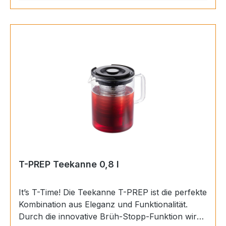
Brühvorgang bei der gewünschten Stärke
stoppen. mikrofeiner Teefilter mit innovativer
Brüh-Stopp-Funktiondas Herunterdrücken des
Pressstempels stoppt den
Ziehvorgangpraktischer Deckel: schützt vor
Temperatur- und AromaverlustGlaskanne: klare
Sicht auf die individuell bevorzugte Stärke Ihres
LieblingsteesBorosilikatglas: hitzebeständig bis
100 °C1.500 ml Füllvolumen: entspricht ca. 6-7
Teegläsern Materialien: Borosilikatglas /
Kunststoff / hochwertiger Edelstahl / Silikon
Spülmaschinengeeignet Maße (L/B/H in cm): 21
x 15 x 15.8 Gewicht (in kg): 0.725
T-PREP Teekanne 0,8 l
It’s T-Time! Die Teekanne T-PREP ist die perfekte
Kombination aus Eleganz und Funktionalität.
Durch die innovative Brüh-Stopp-Funktion wird