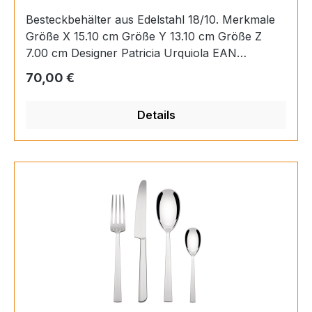
Besteckbehälter aus Edelstahl 18/10. Merkmale
Größe X 15.10 cm Größe Y 13.10 cm Größe Z
7.00 cm Designer Patricia Urquiola EAN
8003299495764 Nettogewicht .910 Kg Größe X
Regulärer Preis:
70,00 €
15.10 cm
Details