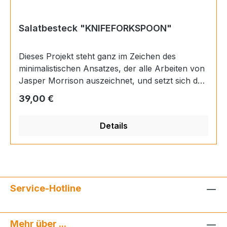
Salatbesteck "KNIFEFORKSPOON"
Dieses Projekt steht ganz im Zeichen des
minimalistischen Ansatzes, der alle Arbeiten von
Jasper Morrison auszeichnet, und setzt sich das
Ziel, das „Objekt Besteck“ auf seine Essenz, auf
Regulärer Preis:
39,00 €
seine reinste und üblichste Form zu reduzieren,
eine versuchsweise endgültige, bewusst aller
Details
stilistischer Wertung beraubte Form, die wohl
gerade dadurch so gut im Werk unseres
Designers zu erkennen ist. 25.00 cm
Service-Hotline
Mehr über ...