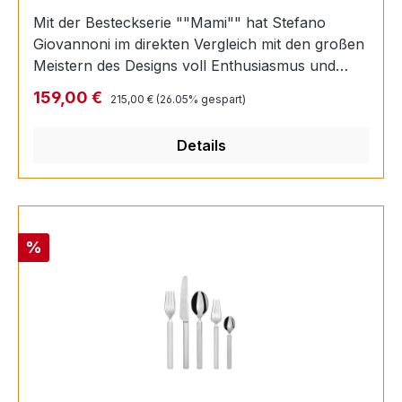
Mit der Besteckserie ""Mami"" hat Stefano
Giovannoni im direkten Vergleich mit den großen
Meistern des Designs voll Enthusiasmus und
unverkennbarem Talent bewiesen, dass auch er
Regulärer Preis:
Verkaufspreis:
159,00 €
215,00 €
(26.05% gespart)
sich dem Olymp des Designs anzunähern weiß.
Für den Meister des „Super & Popular“ im
Details
spielerischen Design konkretisieren sich also
seine Ambitionen auf einen Platz unter den
großen Meistern der Geschichte von Alessi.
Rabatt
%