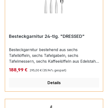
Besteckgarnitur 24-tlg. "DRESSED"
Besteckgarnitur bestehend aus sechs
Tafellöffeln, sechs Tafelgabeln, sechs
Tafelmessern, sechs Kaffeelöffeln aus Edelstahl
18/10 mit Reliefdekor auf der Rückseite.
Regulärer Preis:
Verkaufspreis:
188,99 €
295,00 €
(35.94% gespart)
Merkmale Designer Marcel Wanders EAN
8003299319510
Details