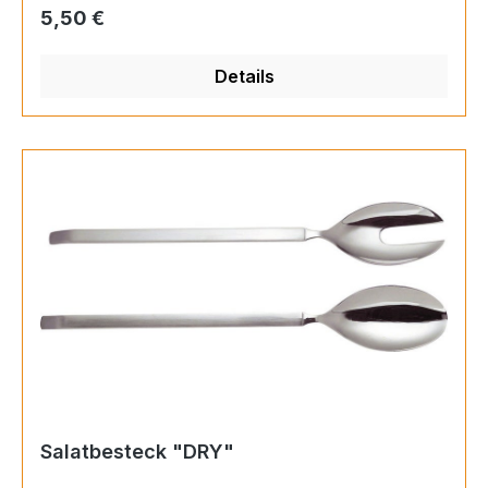
Regulärer Preis:
5,50 €
Details
Salatbesteck "DRY"