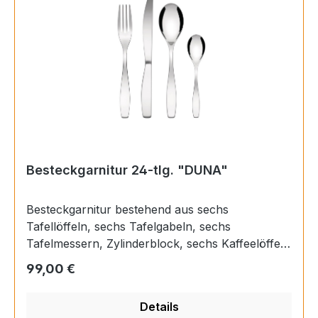
Besteckgarnitur 24-tlg. "DUNA"
Besteckgarnitur bestehend aus sechs
Tafellöffeln, sechs Tafelgabeln, sechs
Tafelmessern, Zylinderblock, sechs Kaffeelöffeln
aus Edelstahl 18/10 glänzend poliert. Merkmale
Regulärer Preis:
99,00 €
Designer Marco Zanuso EAN 8003299942671
Nettogewicht 1.750 Kg
Details