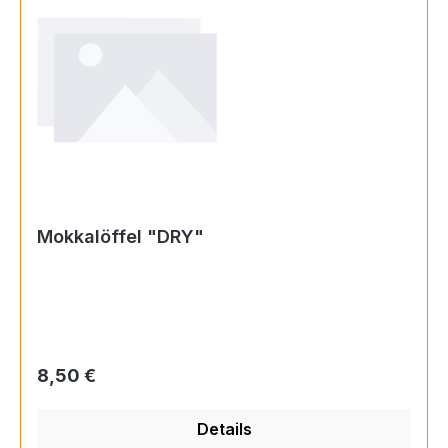
Mokkalöffel "DRY"
Regulärer Preis:
8,50 €
Details