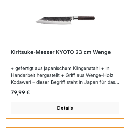
und kommt auch mit harten Obst- und
Gemüsesorten bestens klar. Material: rostfreier
Edelstahl (1.4034), Griff aus Buchenholz
Klingenlänge: 7,5 cm
Kiritsuke-Messer KYOTO 23 cm Wenge
+ gefertigt aus japanischem Klingenstahl + in
Handarbeit hergestellt + Griff aus Wenge-Holz
Kodawari – dieser Begriff steht in Japan für das
Streben nach Perfektion. Kein Wunder, dass
Regulärer Preis:
79,99 €
Berufs- und Hobbyköche japanische Messer für
unverzichtbar halten. Aufgrund der
Details
verschiedenen Stahlschichten weisen sie eine
besondere Schärfe auf, sodass beim Schneiden
die Eigenschaften der Lebensmittel nur minimal