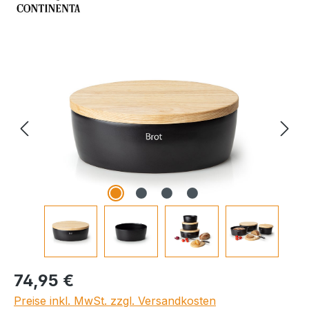
Bildergalerie überspringen
Regulärer Preis:
74,95 €
Preise inkl. MwSt. zzgl. Versandkosten