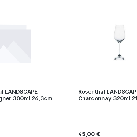
al LANDSCAPE
Rosenthal LANDSCAP
ner 300ml 26,3cm
Chardonnay 320ml 2
 Preis:
Regulärer Preis:
45,00 €