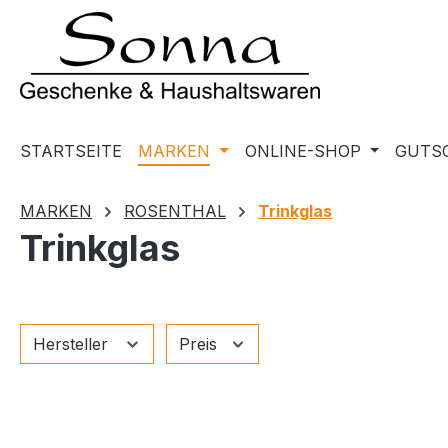
m Hauptinhalt springen
Zur Suche springen
Zur Hauptnavigation springen
STARTSEITE
MARKEN
ONLINE-SHOP
GUTS
MARKEN
ROSENTHAL
Trinkglas
Trinkglas
Hersteller
Preis