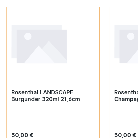
Rosenthal LANDSCAPE
Rosenth
Burgunder 320ml 21,6cm
Champag
Regulärer Preis:
Regulärer
50,00 €
50,00 €