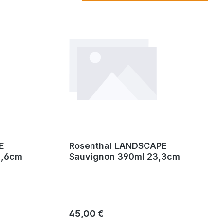
E
Rosenthal LANDSCAPE
1,6cm
Sauvignon 390ml 23,3cm
Regulärer Preis:
45,00 €