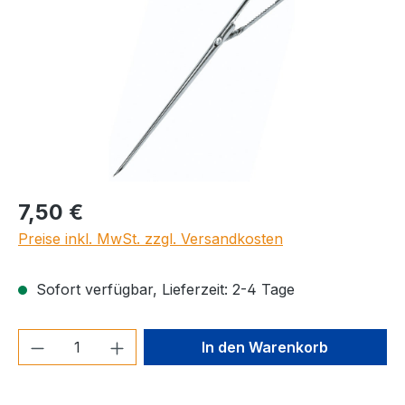
Regulärer Preis:
7,50 €
Preise inkl. MwSt. zzgl. Versandkosten
Sofort verfügbar, Lieferzeit: 2-4 Tage
Produkt Anzahl: Gib den gewünschten We
In den Warenkorb