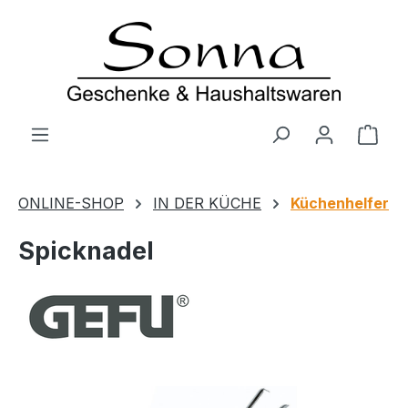
Zum Hauptinhalt springen
Ware
ONLINE-SHOP
IN DER KÜCHE
Küchenhelfer
Spicknadel
Bildergalerie überspringen