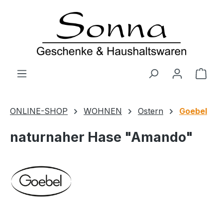
Zum Hauptinhalt springen
Ware
ONLINE-SHOP
WOHNEN
Ostern
Goebel
naturnaher Hase "Amando"
Bildergalerie überspringen