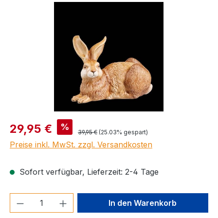
Verkaufspreis:
%
29,95 €
Regulärer Preis:
39,95 €
(25.03% gespart)
Preise inkl. MwSt. zzgl. Versandkosten
Sofort verfügbar, Lieferzeit: 2-4 Tage
Produkt Anzahl: Gib den gewünschten We
In den Warenkorb