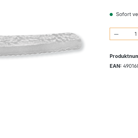
Sofort ver
Produkt
Produktnu
EAN:
49016