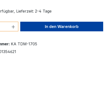
fügbar, Lieferzeit: 2-4 Tage
 Anzahl: Gib den gewünschten Wert ein 
In den Warenkorb
mmer:
KA TDM-1705
01354621