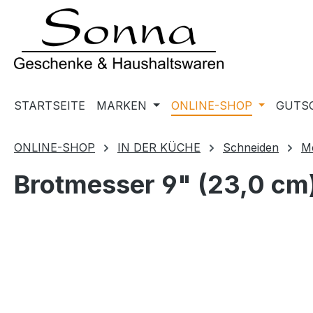
m Hauptinhalt springen
Zur Suche springen
Zur Hauptnavigation springen
STARTSEITE
MARKEN
ONLINE-SHOP
GUTS
ONLINE-SHOP
IN DER KÜCHE
Schneiden
M
Brotmesser 9" (23,0 cm
Bildergalerie überspringen