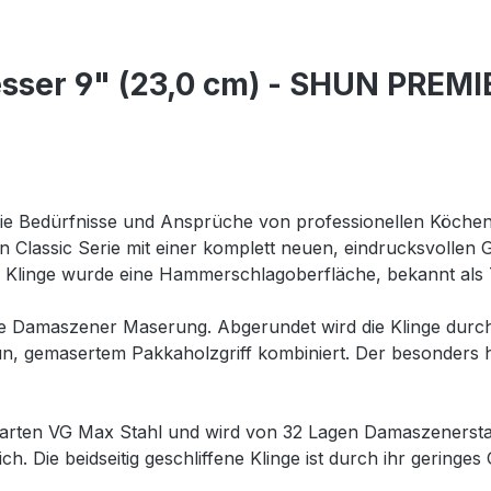
sser 9" (23,0 cm) - SHUN PREMI
die Bedürfnisse und Ansprüche von professionellen Köchen 
lassic Serie mit einer komplett neuen, eindrucksvollen Ges
er Klinge wurde eine Hammerschlagoberfläche, bekannt als 
erte Damaszener Maserung. Abgerundet wird die Klinge durch
un, gemasertem Pakkaholzgriff kombiniert. Der besonders ha
harten VG Max Stahl und wird von 32 Lagen Damaszenersta
ich. Die beidseitig geschliffene Klinge ist durch ihr gerin