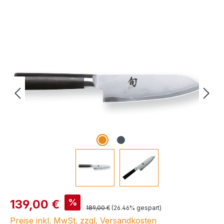
Bildergalerie überspringen
Verkaufspreis:
%
139,00 €
Regulärer Preis:
189,00 €
(26.46% gespart)
Preise inkl. MwSt. zzgl. Versandkosten