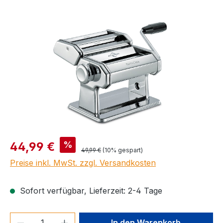
Bildergalerie überspringen
Verkaufspreis:
%
44,99 €
Regulärer Preis:
49,99 €
(10% gespart)
Preise inkl. MwSt. zzgl. Versandkosten
Sofort verfügbar, Lieferzeit: 2-4 Tage
Produkt Anzahl: Gib den gewünschten We
In den Warenkorb