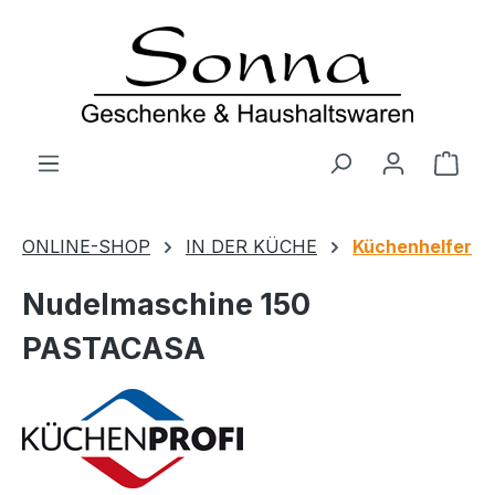
Zum Hauptinhalt springen
Ware
ONLINE-SHOP
IN DER KÜCHE
Küchenhelfer
Nudelmaschine 150
PASTACASA