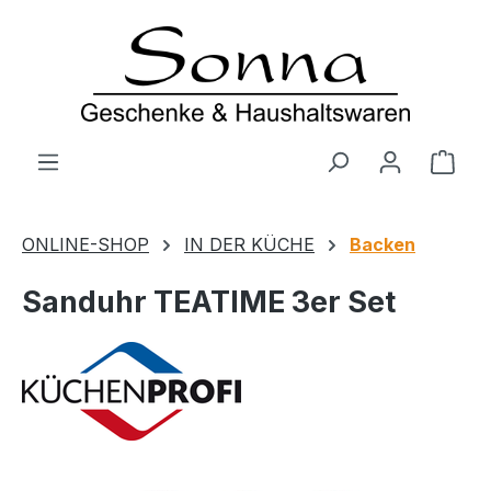
Zum Hauptinhalt springen
Ware
ONLINE-SHOP
IN DER KÜCHE
Backen
Sanduhr TEATIME 3er Set
Bildergalerie überspringen