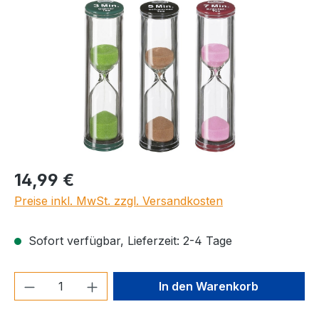
Regulärer Preis:
14,99 €
Preise inkl. MwSt. zzgl. Versandkosten
Sofort verfügbar, Lieferzeit: 2-4 Tage
Produkt Anzahl: Gib den gewünschten We
In den Warenkorb