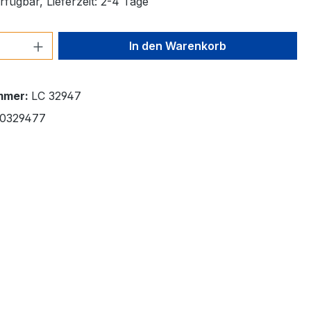
fügbar, Lieferzeit: 2-4 Tage
 Anzahl: Gib den gewünschten Wert ein 
In den Warenkorb
mmer:
LC 32947
0329477