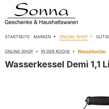
m Hauptinhalt springen
Zur Suche springen
Zur Hauptnavigation springen
STARTSEITE
MARKEN
ONLINE-SHOP
GUTS
ONLINE-SHOP
IN DER KÜCHE
Wasserkocher
Wasserkessel Demi 1,1
Bildergalerie überspringen