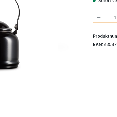
Sofort ver
Produkt
Produktnu
EAN:
63087