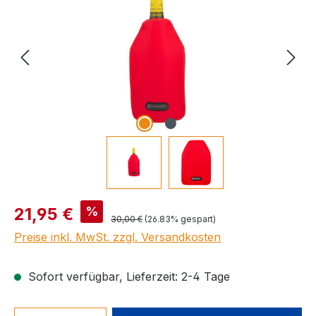
Verkaufspreis:
%
21,95 €
Regulärer Preis:
30,00 €
(26.83% gespart)
Preise inkl. MwSt. zzgl. Versandkosten
Sofort verfügbar, Lieferzeit: 2-4 Tage