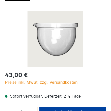
Bildergalerie überspringen
Regulärer Preis:
43,00 €
Preise inkl. MwSt. zzgl. Versandkosten
Sofort verfügbar, Lieferzeit: 2-4 Tage
Produkt Anzahl: Gib den gewünschten We