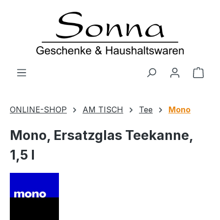
Zum Hauptinhalt springen
Ware
ONLINE-SHOP
AM TISCH
Tee
Mono
Mono, Ersatzglas Teekanne,
1,5 l