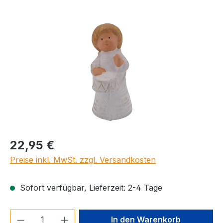
Bildergalerie überspringen
Regulärer Preis:
22,95 €
Preise inkl. MwSt. zzgl. Versandkosten
Sofort verfügbar, Lieferzeit: 2-4 Tage
Produkt Anzahl: Gib den gewünschten We
In den Warenkorb