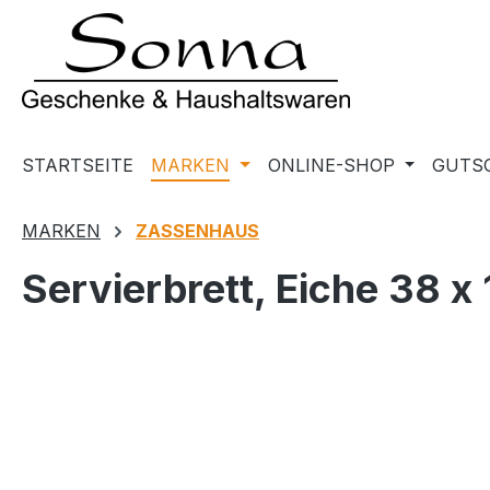
m Hauptinhalt springen
Zur Suche springen
Zur Hauptnavigation springen
STARTSEITE
MARKEN
ONLINE-SHOP
GUTS
MARKEN
ZASSENHAUS
Servierbrett, Eiche 38 x 
Bildergalerie überspringen