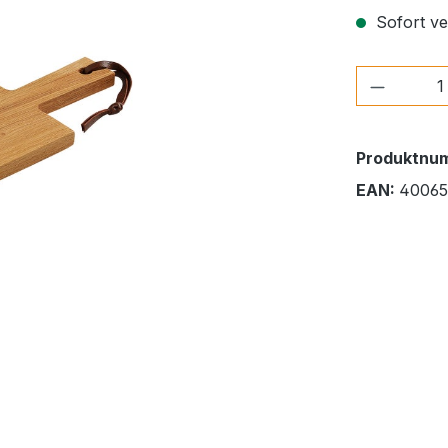
Sofort ver
Produkt
Produktnu
EAN:
40065