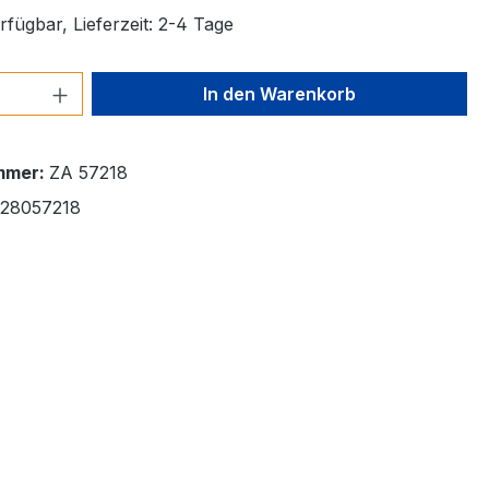
fügbar, Lieferzeit: 2-4 Tage
 Anzahl: Gib den gewünschten Wert ein 
In den Warenkorb
mmer:
ZA 57218
28057218