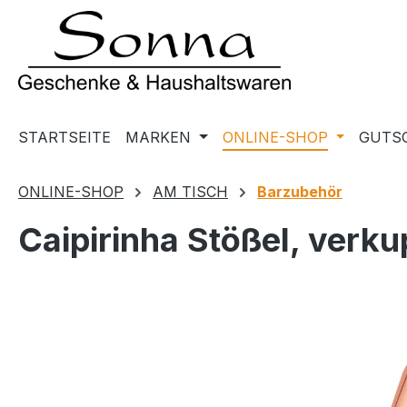
m Hauptinhalt springen
Zur Suche springen
Zur Hauptnavigation springen
STARTSEITE
MARKEN
ONLINE-SHOP
GUTS
ONLINE-SHOP
AM TISCH
Barzubehör
Caipirinha Stößel, verku
Bildergalerie überspringen