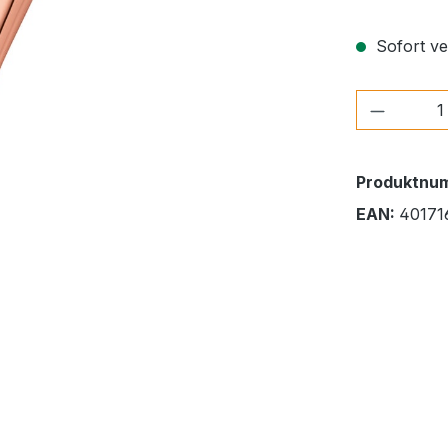
Sofort ver
Produkt
Produktnu
EAN:
40171