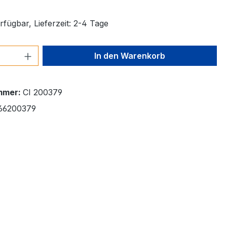
fügbar, Lieferzeit: 2-4 Tage
 Anzahl: Gib den gewünschten Wert ein 
In den Warenkorb
mmer:
CI 200379
66200379