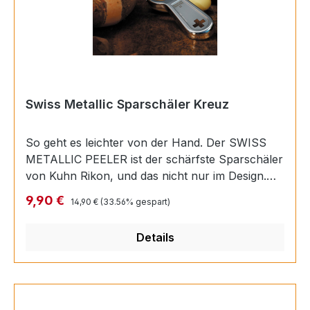
Swiss Metallic Sparschäler Kreuz
So geht es leichter von der Hand. Der SWISS
METALLIC PEELER ist der schärfste Sparschäler
von Kuhn Rikon, und das nicht nur im Design.
Die superscharfe Edelstahlklinge schält Früchte
Regulärer Preis:
Verkaufspreis:
9,90 €
14,90 €
(33.56% gespart)
und Gemüse hauchdünn. Zu 100% in der
Schweiz hergestellt.Swiss Made - Hergestellt in
Details
der SchweizScharfe, veredelte Klinge aus
Edelstahl ist und bleibt schärfer als
andere.Ergonomisches Design für Rechts- und
LinkshänderPraktischer Kartoffelaugen-
AusstecherPflegeSpülmaschinentauglich,