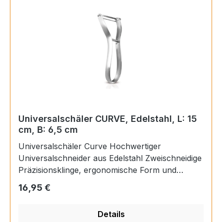
abwaschen von Hand wird
empfohlen Gewicht:0,037 kgLänge:122
mmBreite:64 mmHöhe:
Universalschäler CURVE, Edelstahl, L: 15
cm, B: 6,5 cm
Universalschäler Curve Hochwertiger
Universalschneider aus Edelstahl Zweischneidige
Präzisionsklinge, ergonomische Form und
praktischer Ausstecher Spülmaschinengeeignet
Regulärer Preis:
16,95 €
Breite: 6,5 cm, Länge: 15 cm Lieferung ohne
abgebildete Dekorationsartikel Materialien
Details
Edelstahl Farbe Silber Breite 6,5 cm Länge 15 cm