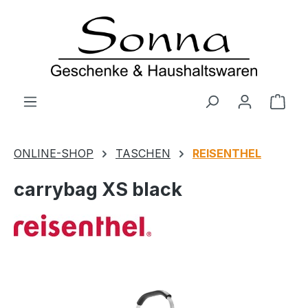
Zum Hauptinhalt springen
Ware
ONLINE-SHOP
TASCHEN
REISENTHEL
carrybag XS black
Bildergalerie überspringen