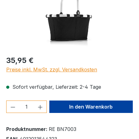
Regulärer Preis:
35,95 €
Preise inkl. MwSt. zzgl. Versandkosten
Sofort verfügbar, Lieferzeit: 2-4 Tage
Produkt Anzahl: Gib den gewünschten We
In den Warenkorb
Produktnummer:
RE BN7003
EAN:
4012013544323