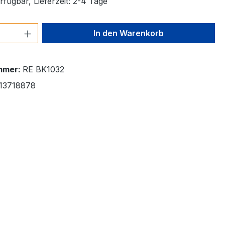
fügbar, Lieferzeit: 2-4 Tage
 Anzahl: Gib den gewünschten Wert ein 
In den Warenkorb
mmer:
RE BK1032
13718878