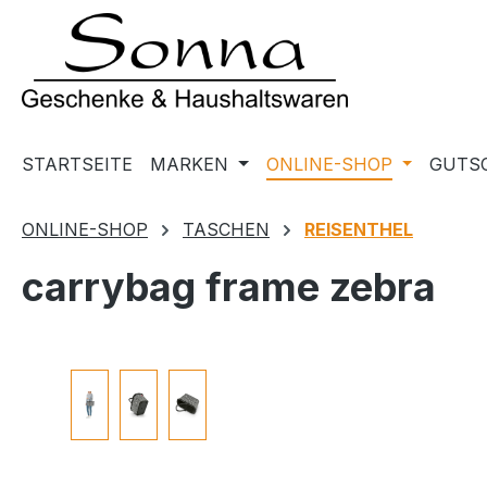
m Hauptinhalt springen
Zur Suche springen
Zur Hauptnavigation springen
STARTSEITE
MARKEN
ONLINE-SHOP
GUTS
ONLINE-SHOP
TASCHEN
REISENTHEL
carrybag frame zebra
Bildergalerie überspringen