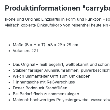
Produktinformationen "carryb
Ikone und Original: Einzigartig in Form und Funktion –
vielfach kopierte Einkaufskorb von reisenthel heute ein 
Maße (B x H x T): 48 x 29 x 28 cm
Volumen: 22 l
Das Original – heiß begehrt, weltbekannt und schon 
Stabiler farbiger Aluminiumrahmen, pulverbeschich
Weich ummantelter Griff zum Umklappen
1 Innentasche mit Reißverschluss
Fester Boden mit Standfüßen
Bei Bedarf flach zusammenzulegen
Material: hochwertiges Polyestergewebe, wasserab