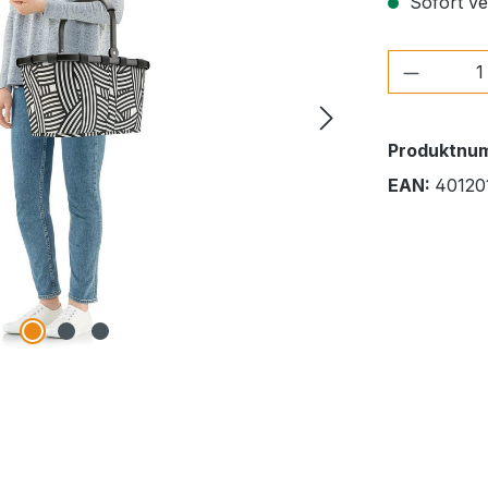
Sofort ver
Produkt
Produktnu
EAN:
40120